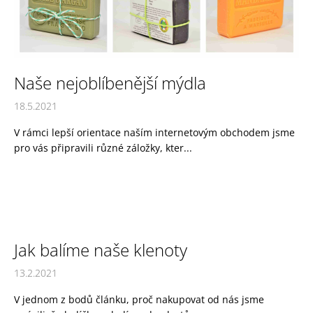
a
j
í
t
Naše nejoblíbenější mýdla
?
18.5.2021
V rámci lepší orientace naším internetovým obchodem jsme
pro vás připravili různé záložky, kter...
HLEDAT
D
o
Jak balíme naše klenoty
p
o
13.2.2021
r
u
V jednom z bodů článku, proč nakupovat od nás jsme