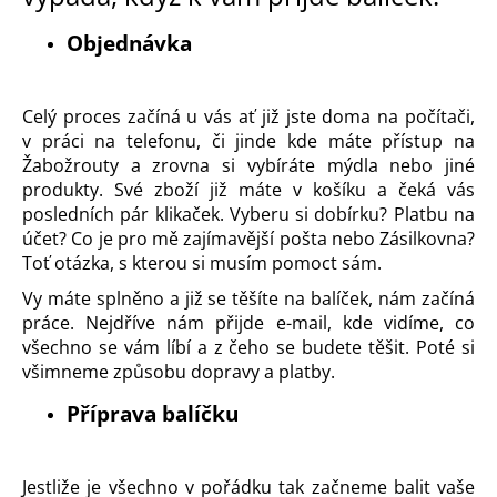
a
Objednávka
j
í
t
Celý proces začíná u vás ať již jste doma na počítači,
?
v práci na telefonu, či jinde kde máte přístup na
Žabožrouty a zrovna si vybíráte mýdla nebo jiné
produkty. Své zboží již máte v košíku a čeká vás
posledních pár klikaček. Vyberu si dobírku? Platbu na
účet? Co je pro mě zajímavější pošta nebo Zásilkovna?
HLEDAT
Toť otázka, s kterou si musím pomoct sám.
Vy máte splněno a již se těšíte na balíček, nám začíná
práce. Nejdříve nám přijde e-mail, kde vidíme, co
všechno se vám líbí a z čeho se budete těšit. Poté si
D
všimneme způsobu dopravy a platby.
o
p
Příprava balíčku
o
r
u
Jestliže je všechno v pořádku tak začneme balit vaše