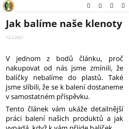
K
Přejít
Hledat
Náku
M
Přihlášení
na
o
obsah
Zpět
Zpět
košík
š
Jak balíme naše klenoty
í
C
k
o
13.2.2021
p
o
V jednom z bodů článku,
proč
t
nakupovat od nás
jsme zmínili, že
ř
e
balíčky nebalíme do plastů. Také
b
jsme slíbili, že se k balení dostaneme
u
v samostatném příspěvku.
j
e
Tento článek vám ukáže detailnější
t
práci balení našich produktů a jak
e
vypadá, když k vám přijde balíček.
n