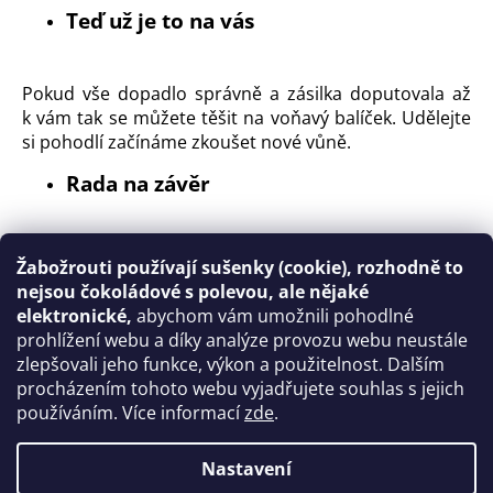
Teď už je to na vás
Pokud vše dopadlo správně a zásilka doputovala až
k vám tak se můžete těšit na voňavý balíček. Udělejte
si pohodlí začínáme zkoušet nové vůně.
Rada na závěr
Dřevitou vlnu, kterou naleznete v balíčku nemusíte
Žabožrouti používají sušenky (cookie), rozhodně to
vyhazovat jedná se o naprosto ekologický výplňový
nejsou čokoládové s polevou, ale nějaké
materiál a dále ji můžete použít jako dekoraci, nebo
elektronické,
abychom vám umožnili pohodlné
při grilování se hodí na podpal.
prohlížení webu a díky analýze provozu webu neustále
zlepšovali jeho funkce, výkon a použitelnost. Dalším
procházením tohoto webu vyjadřujete souhlas s jejich
používáním. Více informací
zde
.
PŘEDCHOZÍ ČLÁNEK
DALŠÍ ČLÁNEK
Nastavení