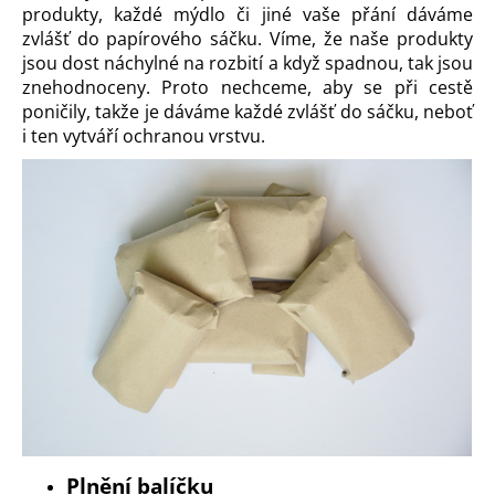
č
produkty, každé mýdlo či jiné vaše přání dáváme
u
zvlášť do papírového sáčku. Víme, že naše produkty
j
jsou dost náchylné na rozbití a když spadnou, tak jsou
e
znehodnoceny. Proto nechceme, aby se při cestě
m
poničily, takže je dáváme každé zvlášť do sáčku, neboť
e
i ten vytváří ochranou vrstvu.
Plnění balíčku