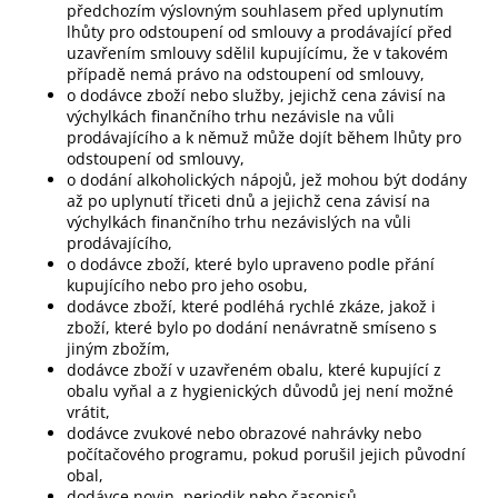
předchozím výslovným souhlasem před uplynutím
lhůty pro odstoupení od smlouvy a prodávající před
uzavřením smlouvy sdělil kupujícímu, že v takovém
případě nemá právo na odstoupení od smlouvy,
o dodávce zboží nebo služby, jejichž cena závisí na
výchylkách finančního trhu nezávisle na vůli
prodávajícího a k němuž může dojít během lhůty pro
odstoupení od smlouvy,
o dodání alkoholických nápojů, jež mohou být dodány
až po uplynutí třiceti dnů a jejichž cena závisí na
výchylkách finančního trhu nezávislých na vůli
prodávajícího,
o dodávce zboží, které bylo upraveno podle přání
kupujícího nebo pro jeho osobu,
dodávce zboží, které podléhá rychlé zkáze, jakož i
zboží, které bylo po dodání nenávratně smíseno s
jiným zbožím,
dodávce zboží v uzavřeném obalu, které kupující z
obalu vyňal a z hygienických důvodů jej není možné
vrátit,
dodávce zvukové nebo obrazové nahrávky nebo
počítačového programu, pokud porušil jejich původní
obal,
dodávce novin, periodik nebo časopisů,