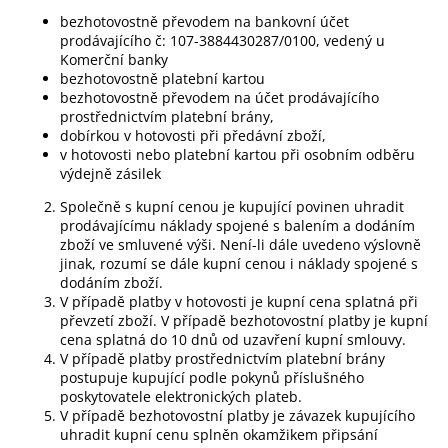
bezhotovostně převodem na bankovní účet
prodávajícího č: 107-3884430287/0100, vedený u
Komerční banky
bezhotovostně platební kartou
bezhotovostně převodem na účet prodávajícího
prostřednictvím platební brány,
dobírkou v hotovosti při předávní zboží,
v hotovosti nebo platební kartou při osobním odběru
výdejně zásilek
Společně s kupní cenou je kupující povinen uhradit
prodávajícímu náklady spojené s balením a dodáním
zboží ve smluvené výši. Není-li dále uvedeno výslovně
jinak, rozumí se dále kupní cenou i náklady spojené s
dodáním zboží.
V případě platby v hotovosti je kupní cena splatná při
převzetí zboží. V případě bezhotovostní platby je kupní
cena splatná do 10 dnů od uzavření kupní smlouvy.
V případě platby prostřednictvím platební brány
postupuje kupující podle pokynů příslušného
poskytovatele elektronických plateb.
V případě bezhotovostní platby je závazek kupujícího
uhradit kupní cenu splněn okamžikem připsání