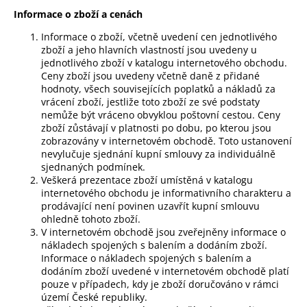
č
Informace o zboží a cenách
u
j
Informace o zboží, včetně uvedení cen jednotlivého
e
zboží a jeho hlavních vlastností jsou uvedeny u
m
jednotlivého zboží v katalogu internetového obchodu.
e
Ceny zboží jsou uvedeny včetně daně z přidané
hodnoty, všech souvisejících poplatků a nákladů za
vrácení zboží, jestliže toto zboží ze své podstaty
nemůže být vráceno obvyklou poštovní cestou. Ceny
zboží zůstávají v platnosti po dobu, po kterou jsou
zobrazovány v internetovém obchodě. Toto ustanovení
nevylučuje sjednání kupní smlouvy za individuálně
sjednaných podmínek.
Veškerá prezentace zboží umístěná v katalogu
internetového obchodu je informativního charakteru a
prodávající není povinen uzavřít kupní smlouvu
ohledně tohoto zboží.
V internetovém obchodě jsou zveřejněny informace o
nákladech spojených s balením a dodáním zboží.
Informace o nákladech spojených s balením a
dodáním zboží uvedené v internetovém obchodě platí
pouze v případech, kdy je zboží doručováno v rámci
území České republiky.