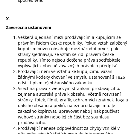
spotřebitele.
X.
Závěrečná ustanovení
Veškerá ujednání mezi prodávajícím a kupujícím se
právním řádem České republiky. Pokud vztah založený
kupní smlouvou obsahuje mezinárodní prvek, pak
strany sjednávají, že vztah se řídí právem České
republiky. Tímto nejsou dotčena práva spotřebitele
vyplývající z obecně závazných právních předpisů.
Prodávající není ve vztahu ke kupujícímu vázán
žádnými kodexy chování ve smyslu ustanovení § 1826
odst. 1 písm. e) občanského zákoníku.
Všechna práva k webovým stránkám prodávajícího,
zejména autorská práva k obsahu, včetně rozvržení
stránky, fotek, filmů, grafik, ochranných známek, loga a
dalšího obsahu a prvků, náleží prodávajícímu. Je
zakázáno kopírovat, upravovat nebo jinak používat
webové stránky nebo jejich část bez souhlasu
prodávajícího.
Prodávající nenese odpovědnost za chyby vzniklé v
důsledku zásahů třetích osob do internetového