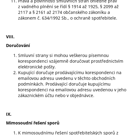
Práva a povinnosti smluvních stran ohledně práv
z vadného plnění se řídí § 1914 až 1925, § 2099 až
2117 a § 2161 až 2174 občanského zákoníku a
zákonem č. 634/1992 Sb., o ochraně spotřebitele.
VIII.
Doručování
Smluvní strany si mohou veškerou písemnou
korespondenci vzájemně doručovat prostřednictvím
elektronické pošty.
Kupující doručuje prodávajícímu korespondenci na
emailovou adresu uvedenu v těchto obchodních
podmínkách. Prodávající doručuje kupujícímu
korespondenci na emailovou adresu uvedenou v jeho
zákaznickém účtu nebo v objednávce.
IX.
Mimosoudní řešení sporů
K mimosoudnímu řešení spotřebitelských sporů z