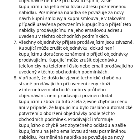
objednávce nemůže prodávající splnit, zašle
kupujícímu na jeho emailovou adresu pozměněnou
nabídku. Pozměněná nabídka se považuje za nový
návrh kupní smlouvy a kupní smlouva je v takovém
případě uzavřena potvrzením kupujícího o přijetí této
nabídky prodávajícímu na jeho emailovou adresu
uvedenu v těchto obchodních podmínkách.
Všechny objednávky přijaté prodávajícím jsou závazné.
Kupující může zrušit objednávku, dokud není
kupujícímu doručeno oznámení o přijetí objednávky
prodávajícím. Kupující může zrušit objednávku
telefonicky na telefonní číslo nebo email prodávajícího
uvedený v těchto obchodních podmínkách.
V případě, že došlo ke zjevné technické chybě na
straně prodávajícího při uvedení ceny zboží
v internetovém obchodě, nebo v průběhu
objednávání, není prodávající povinen dodat
kupujícímu zboží za tuto zcela zjevně chybnou cenu
ani v případě, že kupujícímu bylo zasláno automatické
potvrzení o obdržení objednávky podle těchto
obchodních podmínek. Prodávající informuje
kupujícího o chybě bez zbytečného odkladu a zašle
kupujícímu na jeho emailovou adresu pozměněnou
nabídku. Pozměněná nabídka se považuje za nový