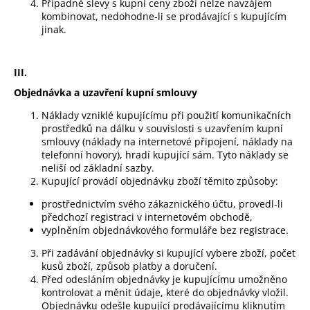
Případné slevy s kupní ceny zboží nelze navzájem
kombinovat, nedohodne-li se prodávající s kupujícím
jinak.
III.
Objednávka a uzavření kupní smlouvy
Náklady vzniklé kupujícímu při použití komunikačních
prostředků na dálku v souvislosti s uzavřením kupní
smlouvy (náklady na internetové připojení, náklady na
telefonní hovory), hradí kupující sám. Tyto náklady se
neliší od základní sazby.
Kupující provádí objednávku zboží těmito způsoby:
prostřednictvím svého zákaznického účtu, provedl-li
předchozí registraci v internetovém obchodě,
vyplněním objednávkového formuláře bez registrace.
Při zadávání objednávky si kupující vybere zboží, počet
kusů zboží, způsob platby a doručení.
Před odesláním objednávky je kupujícímu umožněno
kontrolovat a měnit údaje, které do objednávky vložil.
Objednávku odešle kupující prodávajícímu kliknutím