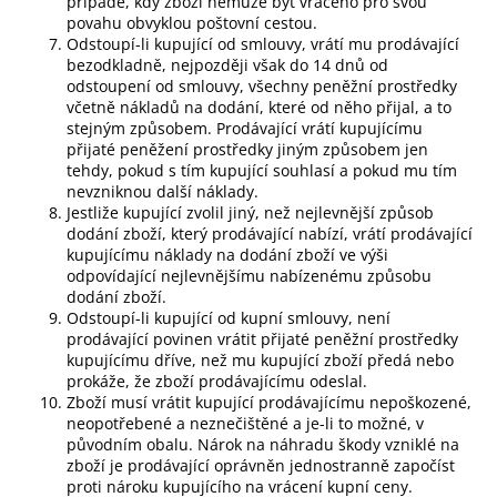
případě, kdy zboží nemůže být vráceno pro svou
povahu obvyklou poštovní cestou.
Odstoupí-li kupující od smlouvy, vrátí mu prodávající
bezodkladně, nejpozději však do 14 dnů od
odstoupení od smlouvy, všechny peněžní prostředky
včetně nákladů na dodání, které od něho přijal, a to
stejným způsobem. Prodávající vrátí kupujícímu
přijaté peněžení prostředky jiným způsobem jen
tehdy, pokud s tím kupující souhlasí a pokud mu tím
nevzniknou další náklady.
Jestliže kupující zvolil jiný, než nejlevnější způsob
dodání zboží, který prodávající nabízí, vrátí prodávající
kupujícímu náklady na dodání zboží ve výši
odpovídající nejlevnějšímu nabízenému způsobu
dodání zboží.
Odstoupí-li kupující od kupní smlouvy, není
prodávající povinen vrátit přijaté peněžní prostředky
kupujícímu dříve, než mu kupující zboží předá nebo
prokáže, že zboží prodávajícímu odeslal.
Zboží musí vrátit kupující prodávajícímu nepoškozené,
neopotřebené a neznečištěné a je-li to možné, v
původním obalu. Nárok na náhradu škody vzniklé na
zboží je prodávající oprávněn jednostranně započíst
proti nároku kupujícího na vrácení kupní ceny.