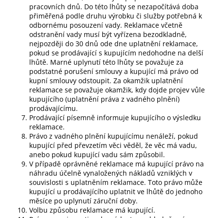
pracovních dnů. Do této lhůty se nezapočítává doba
přiměřená podle druhu výrobku či služby potřebná k
odbornému posouzení vady. Reklamace včetně
odstranění vady musí být vyřízena bezodkladně,
nejpozději do 30 dnů ode dne uplatnění reklamace,
pokud se prodávající s kupujícím nedohodne na delší
lhůtě. Marné uplynutí této lhůty se považuje za
podstatné porušení smlouvy a kupující má právo od
kupní smlouvy odstoupit. Za okamžik uplatnění
reklamace se považuje okamžik, kdy dojde projev vůle
kupujícího (uplatnění práva z vadného plnění)
prodávajícímu.
Prodávající písemně informuje kupujícího o výsledku
reklamace.
Právo z vadného plnění kupujícímu nenáleží, pokud
kupující před převzetím věci věděl, že věc má vadu,
anebo pokud kupující vadu sám způsobil.
V případě oprávněné reklamace má kupující právo na
náhradu účelně vynaložených nákladů vzniklých v
souvislosti s uplatněním reklamace. Toto právo může
kupující u prodávajícího uplatnit ve lhůtě do jednoho
měsíce po uplynutí záruční doby.
Volbu způsobu reklamace má kupující.