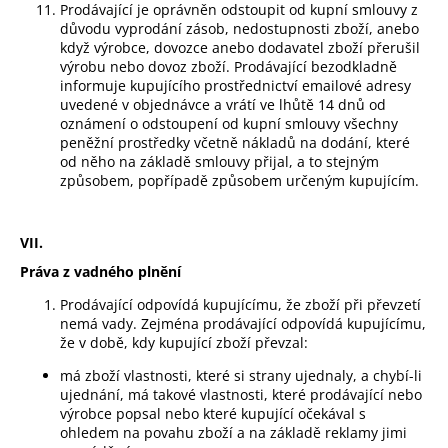
Prodávající je oprávněn odstoupit od kupní smlouvy z
důvodu vyprodání zásob, nedostupnosti zboží, anebo
když výrobce, dovozce anebo dodavatel zboží přerušil
výrobu nebo dovoz zboží. Prodávající bezodkladně
informuje kupujícího prostřednictví emailové adresy
uvedené v objednávce a vrátí ve lhůtě 14 dnů od
oznámení o odstoupení od kupní smlouvy všechny
peněžní prostředky včetně nákladů na dodání, které
od něho na základě smlouvy přijal, a to stejným
způsobem, popřípadě způsobem určeným kupujícím.
VII.
Práva z vadného plnění
Prodávající odpovídá kupujícímu, že zboží při převzetí
nemá vady. Zejména prodávající odpovídá kupujícímu,
že v době, kdy kupující zboží převzal:
má zboží vlastnosti, které si strany ujednaly, a chybí-li
ujednání, má takové vlastnosti, které prodávající nebo
výrobce popsal nebo které kupující očekával s
ohledem na povahu zboží a na základě reklamy jimi