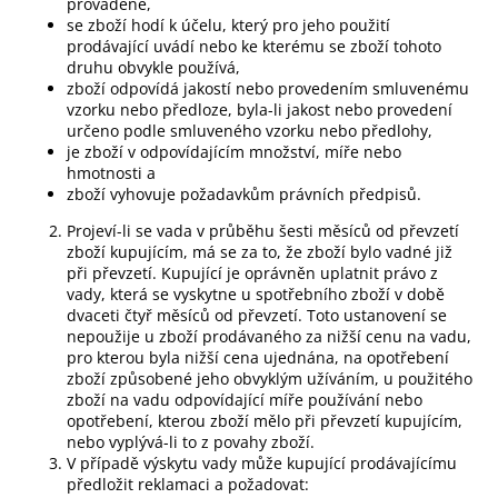
prováděné,
se zboží hodí k účelu, který pro jeho použití
prodávající uvádí nebo ke kterému se zboží tohoto
druhu obvykle používá,
zboží odpovídá jakostí nebo provedením smluvenému
vzorku nebo předloze, byla-li jakost nebo provedení
určeno podle smluveného vzorku nebo předlohy,
je zboží v odpovídajícím množství, míře nebo
hmotnosti a
zboží vyhovuje požadavkům právních předpisů.
Projeví-li se vada v průběhu šesti měsíců od převzetí
zboží kupujícím, má se za to, že zboží bylo vadné již
při převzetí. Kupující je oprávněn uplatnit právo z
vady, která se vyskytne u spotřebního zboží v době
dvaceti čtyř měsíců od převzetí. Toto ustanovení se
nepoužije u zboží prodávaného za nižší cenu na vadu,
pro kterou byla nižší cena ujednána, na opotřebení
zboží způsobené jeho obvyklým užíváním, u použitého
zboží na vadu odpovídající míře používání nebo
opotřebení, kterou zboží mělo při převzetí kupujícím,
nebo vyplývá-li to z povahy zboží.
V případě výskytu vady může kupující prodávajícímu
předložit reklamaci a požadovat: