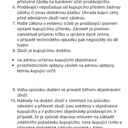
příslušné částky na bankovní účet prodávajícího.
Prodávající nepožaduje od kupujícího předem žádnou
zálohu či jinou obdobnou platbu. Úhrada kupní ceny
před odesláním zboží není zálohou.
Podle zákona o evidenci tržeb je prodávající povinen
vystavit kupujícímu účtenku. Zároveň je povinen
zaevidovat přijatou tržbu u správce daně online,
v případě technického výpadku pak nejpozději do 48
hodin
Zboží je kupujícímu dodáno:
na adresu určenou kupujícím objednávce
prostřednictvím výdejny zásilek na adresu výdejny,
kterou kupující určil,
Volba způsobu dodání se provádí během objednávání
zboží.
Náklady na dodání zboží v závislosti na způsobu
odeslání a převzetí zboží jsou uvedeny v objednávce
kupujícího a v potvrzení objednávky prodávajícím. V
případě, že je způsob dopravy smluven na základě
zvláštního požadavku kupujícího, nese kupující riziko a
případné dodatečné náklady spojené s tímto