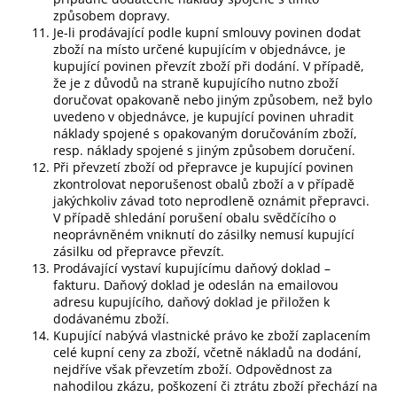
způsobem dopravy.
Je-li prodávající podle kupní smlouvy povinen dodat
zboží na místo určené kupujícím v objednávce, je
kupující povinen převzít zboží při dodání. V případě,
že je z důvodů na straně kupujícího nutno zboží
doručovat opakovaně nebo jiným způsobem, než bylo
uvedeno v objednávce, je kupující povinen uhradit
náklady spojené s opakovaným doručováním zboží,
resp. náklady spojené s jiným způsobem doručení.
Při převzetí zboží od přepravce je kupující povinen
zkontrolovat neporušenost obalů zboží a v případě
jakýchkoliv závad toto neprodleně oznámit přepravci.
V případě shledání porušení obalu svědčícího o
neoprávněném vniknutí do zásilky nemusí kupující
zásilku od přepravce převzít.
Prodávající vystaví kupujícímu daňový doklad –
fakturu. Daňový doklad je odeslán na emailovou
adresu kupujícího, daňový doklad je přiložen k
dodávanému zboží.
Kupující nabývá vlastnické právo ke zboží zaplacením
celé kupní ceny za zboží, včetně nákladů na dodání,
nejdříve však převzetím zboží. Odpovědnost za
nahodilou zkázu, poškození či ztrátu zboží přechází na