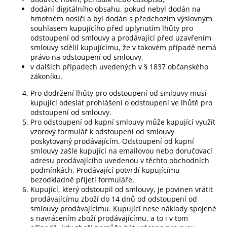
dodání digitálního obsahu, pokud nebyl dodán na
hmotném nosiči a byl dodán s předchozím výslovným
souhlasem kupujícího před uplynutím lhůty pro
odstoupení od smlouvy a prodávající před uzavřením
smlouvy sdělil kupujícímu, že v takovém případě nemá
právo na odstoupení od smlouvy,
v dalších případech uvedených v § 1837 občanského
zákoníku.
Pro dodržení lhůty pro odstoupení od smlouvy musí
kupující odeslat prohlášení o odstoupení ve lhůtě pro
odstoupení od smlouvy.
Pro odstoupení od kupní smlouvy může kupující využít
vzorový formulář k odstoupení od smlouvy
poskytovaný prodávajícím. Odstoupení od kupní
smlouvy zašle kupující na emailovou nebo doručovací
adresu prodávajícího uvedenou v těchto obchodních
podmínkách. Prodávající potvrdí kupujícímu
bezodkladně přijetí formuláře.
Kupující, který odstoupil od smlouvy, je povinen vrátit
prodávajícímu zboží do 14 dnů od odstoupení od
smlouvy prodávajícímu. Kupující nese náklady spojené
s navrácením zboží prodávajícímu, a to i v tom