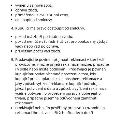
výměnu za nové zboží,
opravu zboží,
přiměřenou slevu z kupní ceny,
odstoupit od smlouvy.
Kupující má právo odstoupit od smlouvy,
pokud má zboží podstatnou vadu,
pokud nemůže věc řádně užívat pro opakovaný výskyt
vady nebo vad po opravě,
při větším počtu vad zboží.
Prodávající je povinen přijmout reklamaci v kterékoli
provozovně, v níž je přijetí reklamace možné, případně
i v sídle nebo místě podnikání. Prodávající je povinen
kupujícímu vydat písemné potvrzení o tom, kdy
kupující právo uplatnil, co je obsahem reklamace a
jaký způsob vyřízení reklamace kupující požaduje,
jakož i potvrzení o datu a způsobu vyřízení reklamace,
včetně potvrzení o provedení opravy a době jejího
trvání, případně písemné odůvodnění zamítnutí
reklamace.
Prodávající nebo jím pověřený pracovník rozhodne o
reklamaci ihned, ve složitých případech do tří