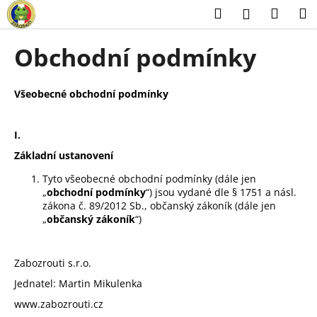
K
Přejít
Hledat
Náku
M
Přihlášení
na
o
obsah
Zpět
Zpět
košík
š
Obchodní podmínky
í
C
k
o
Všeobecné obchodní podmínky
p
o
I.
t
Základní ustanovení
ř
Tyto všeobecné obchodní podmínky (dále jen
e
„
obchodní podmínky
“) jsou vydané dle § 1751 a násl.
b
zákona č. 89/2012 Sb., občanský zákoník (dále jen
„
občanský zákoník
“)
u
j
e
Zabozrouti s.r.o.
t
Jednatel: Martin Mikulenka
e
www.zabozrouti.cz
n