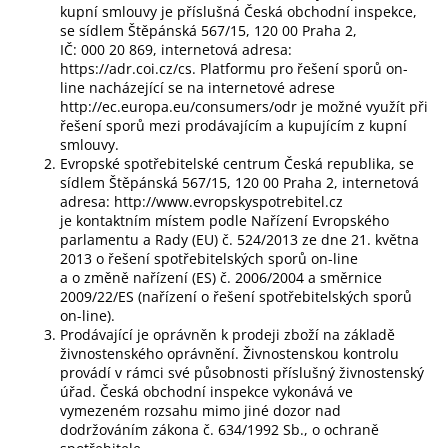
kupní smlouvy je příslušná Česká obchodní inspekce,
se sídlem Štěpánská 567/15, 120 00 Praha 2,
IČ: 000 20 869, internetová adresa:
https://adr.coi.cz/cs. Platformu pro řešení sporů on-
line nacházející se na internetové adrese
http://ec.europa.eu/consumers/odr je možné využít při
řešení sporů mezi prodávajícím a kupujícím z kupní
smlouvy.
Evropské spotřebitelské centrum Česká republika, se
sídlem Štěpánská 567/15, 120 00 Praha 2, internetová
adresa: http://www.evropskyspotrebitel.cz
je kontaktním místem podle Nařízení Evropského
parlamentu a Rady (EU) č. 524/2013 ze dne 21. května
2013 o řešení spotřebitelských sporů on-line
a o změně nařízení (ES) č. 2006/2004 a směrnice
2009/22/ES (nařízení o řešení spotřebitelských sporů
on-line).
Prodávající je oprávněn k prodeji zboží na základě
živnostenského oprávnění. Živnostenskou kontrolu
provádí v rámci své působnosti příslušný živnostenský
úřad. Česká obchodní inspekce vykonává ve
vymezeném rozsahu mimo jiné dozor nad
dodržováním zákona č. 634/1992 Sb., o ochraně