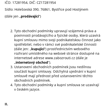
IČO: 17281954, DIČ: CZ17281954
a
Sídlo:
Holešovská 390,
76861, Bystřice pod Hostýnem
j
(dále jen „
prodávající
“)
í
t
?
Tyto obchodní podmínky upravují vzájemná práva a
povinnosti prodávajícího a fyzické osoby, která uzavírá
kupní smlouvu mimo svoji podnikatelskou činnost jako
spotřebitel, nebo v rámci své podnikatelské činnosti
(dále jen: „
kupující
“) prostřednictvím webového
rozhraní umístěného na webové stránce dostupné na
HLEDAT
internetové adrese www.zabozrouti.cz (dále je
„
internetový obchod
“).
Ustanovení obchodních podmínek jsou nedílnou
součástí kupní smlouvy. Odchylná ujednání v kupní
D
smlouvě mají přednost před ustanoveními těchto
o
obchodních podmínek.
Tyto obchodní podmínky a kupní smlouva se uzavírají
p
v českém jazyce.
o
r
u
II.