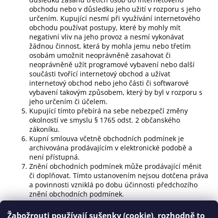
obchodu nebo v důsledku jeho užití v rozporu s jeho
určením. Kupující nesmí při využívání internetového
obchodu používat postupy, které by mohly mít
negativní vliv na jeho provoz a nesmí vykonávat
žádnou činnost, která by mohla jemu nebo třetím
osobám umožnit neoprávněně zasahovat či
neoprávněně užít programové vybavení nebo další
součásti tvořící internetový obchod a užívat
internetový obchod nebo jeho části či softwarové
vybavení takovým způsobem, který by byl v rozporu s
jeho určením či účelem.
Kupující tímto přebírá na sebe nebezpečí změny
okolností ve smyslu § 1765 odst. 2 občanského
zákoníku.
Kupní smlouva včetně obchodních podmínek je
archivována prodávajícím v elektronické podobě a
není přístupná.
Znění obchodních podmínek může prodávající měnit
či doplňovat. Tímto ustanovením nejsou dotčena práva
a povinnosti vzniklá po dobu účinnosti předchozího
znění obchodních podmínek.
Přílohou obchodních podmínek je vzorový formulář
pro odstoupení od smlouvy.
Žabožrouti používají sušenky (cookie), rozhodně to