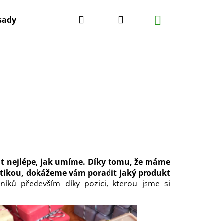
Hledat
Přihlášení
Nákupní
sady mýdel
Co vás může zajímat
Poznáváme F
košík
lat nejlépe, jak umíme. Díky tomu, že máme
etikou, dokážeme vám poradit jaký produkt
ků především díky pozici, kterou jsme si