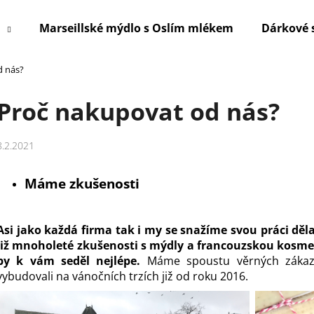
Marseillské mýdlo s Oslím mlékem
Dárkové 
d nás?
Co potřebujete najít?
Proč nakupovat od nás?
HLEDAT
8.2.2021
Máme zkušenosti
Doporučujeme
Asi jako každá firma tak i my se snažíme svou práci dě
již mnoholeté zkušenosti s mýdly a francouzskou kosm
by k vám seděl nejlépe.
Máme spoustu věrných zákazní
vybudovali na vánočních trzích již od roku 2016.