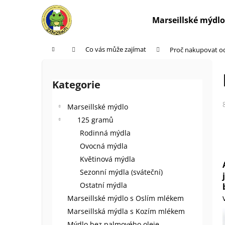
K
Přejít
na
o
Marseillské mýdlo
obsah
Zpět
Zpět
š
do
do
í
Domů
Co vás může zajímat
Proč nakupovat o
k
obchodu
obchodu
P
o
Kategorie
Přeskočit
s
kategorie
t
Marseillské mýdlo
r
125 gramů
a
Rodinná mýdla
n
Ovocná mýdla
n
Květinová mýdla
í
Sezonní mýdla (sváteční)
p
Ostatní mýdla
a
Marseillské mýdlo s Oslím mlékem
n
Marseillská mýdla s Kozím mlékem
e
Mýdlo bez palmového oleje