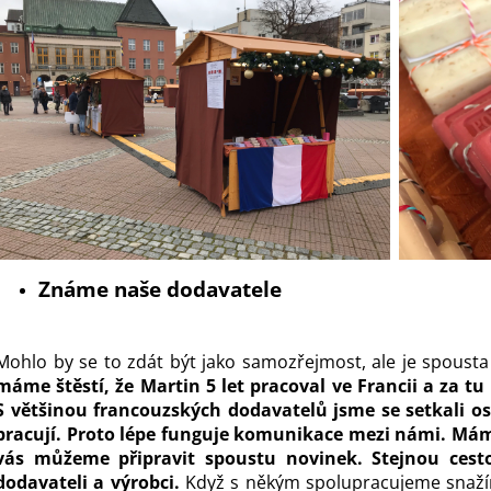
Známe naše dodavatele
Mohlo by se to zdát být jako samozřejmost, ale je spousta 
máme štěstí, že Martin 5 let pracoval ve Francii a za tu
S většinou francouzských dodavatelů jsme se setkali os
pracují. Proto lépe funguje komunikace mezi námi. Mám
vás můžeme připravit spoustu novinek. Stejnou cest
dodavateli a výrobci.
Když s někým spolupracujeme snažím