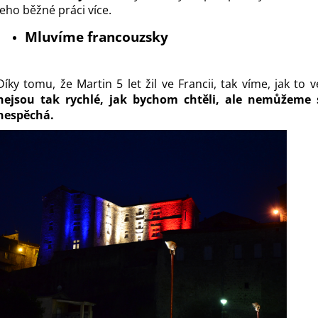
jeho běžné práci více.
Mluvíme francouzsky
Díky tomu, že Martin 5 let žil ve Francii, tak víme, jak to 
nejsou tak rychlé, jak bychom chtěli, ale nemůžeme s
nespěchá.