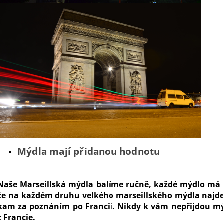
Mýdla mají přidanou hodnotu
Naše Marseillská mýdla balíme ručně, každé mýdlo má svů
že na každém druhu velkého marseillského mýdla najde
kam za poznáním po Francii. Nikdy k vám nepřijdou mýdla
z Francie.