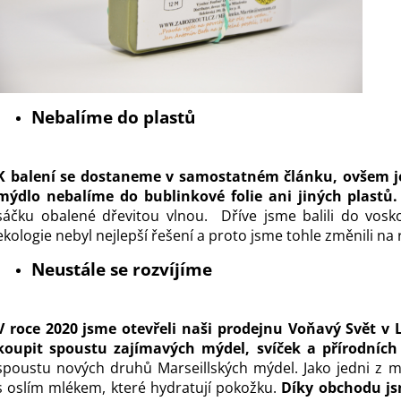
Nebalíme do plastů
K balení se dostaneme v
samostatném článku
, ovšem j
mýdlo nebalíme do bublinkové folie ani jiných plastů.
sáčku obalené dřevitou vlnou. Dříve jsme balili do vosk
ekologie nebyl nejlepší řešení a proto jsme tohle změnili na 
Neustále se rozvíjíme
V roce 2020 jsme otevřeli naši prodejnu
Voňavý Svět
v L
koupit spoustu zajímavých mýdel, svíček a přírodních
spoustu nových druhů Marseillských mýdel. Jako jedni z 
s oslím mlékem, které hydratují pokožku.
Díky obchodu js