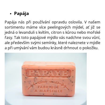
a
j
Papája
í
Papája
nás při používání opravdu oslovila. V našem
t
sortimentu máme více peelingových mýdel, ať již se
?
jedná o
levanduli s kvítím
,
citron s kůrou
nebo
mořské
řasy
. Tak toto papájové mýdlo vás nadchne svou vůní,
ale především svými semínky, které naleznete v mýdle
a při umývání vám budou krásně drhnout o pokožku.
HLEDAT
D
o
p
o
r
u