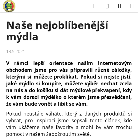
K
Přejít
Hledat
Náku
M
Přihlášení
na
o
obsah
Zpět
Zpět
košík
š
Naše nejoblíbenější
í
C
mýdla
k
o
p
18.5.2021
o
V rámci lepší orientace naším internetovým
t
obchodem jsme pro vás připravili různé záložky,
ř
kterými si můžete proklikat. Pokud si nejste jistí,
e
jaké mýdlo si koupíte, můžete výběr nechat zcela
b
na nás a do košíku si dát
mýdlové překvapení
, kdy
u
k vám dorazí mýdélko o kterém jsme přesvědčení,
že vám bude vonět a líbit se vám.
j
e
Pokud neustále váháte, který z daných produktů si
t
vybrat, pro inspiraci jsme sepsali tento článek, kde
vám ukážeme naše favority a mohl by vám trochu
e
pomoct v našem žabožroutím světě.
n