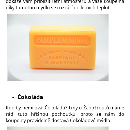
dokáže vám přiblížit letní atmosféru a vaše koupelna
díky tomutoo mýdlu se rozzáří do letních teplot.
Čokoláda
Kdo by nemiloval
Čokoládu
? I my u Žabožroutů máme
rádi tuto hříšnou pochoutku, proto se nám do
koupelny pravidelně dostává Čokoládové mýdlo.