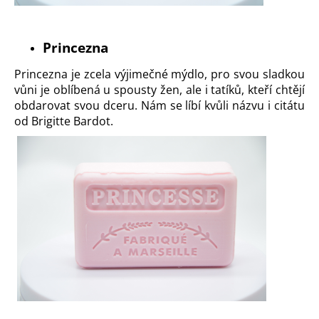
č
u
j
Princezna
e
m
Princezna
je zcela výjimečné mýdlo, pro svou sladkou
e
vůni je oblíbená u spousty žen, ale i tatíků, kteří chtějí
obdarovat svou dceru. Nám se líbí kvůli názvu i citátu
od Brigitte Bardot.