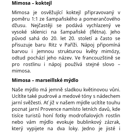
Mimosa – koktejl
Mimosa je osvěžující koktejl připravovaný v
poměru 1:1 ze šampaňského a pomerančového
džusu. Nejčastěji se podává vychlazený ve
vysoké sklenici na šampaňské (flétna). Jeho
původ sahá do 20. let 20. století a často se
přisuzuje baru Ritz v Paříži. Nápoj připomíná
barvou i jemnou strukturou květy mimózy,
odtud pochází jeho název. Ve francouzštině se
pro rostlinu i nápoj používá stejné slovo –
mimosa.
Mimosa – marseillské mýdlo
Naše mýdlo má jemně sladkou květinovou vůni.
Ucítíte také pudrové a medové tóny s nádechem
jarní svěžesti. Ať již v našem mýdle ucítíte touhu
poznat jarní Provence namísto letních davů, kde
tisíce turistů honí fotky modrofialových rostlin
nebo vám mýdlo evokuje bublinkový zázrak,
který vypijete na dva loky. Jedno je jisté i