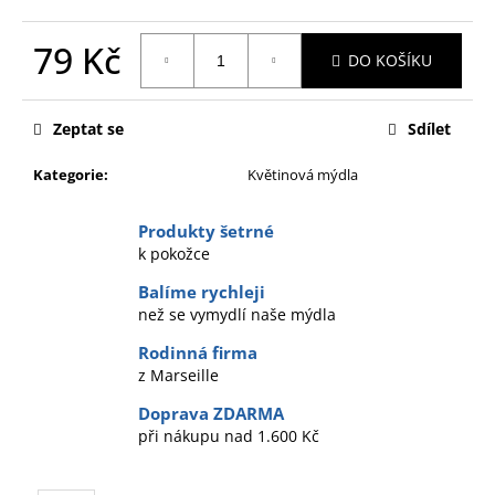
č
u
79 Kč
j
DO KOŠÍKU
e
Měrná
m
cena:
e
Zeptat se
Sdílet
Kategorie
:
Květinová mýdla
Produkty šetrné
k pokožce
Balíme rychleji
než se vymydlí naše mýdla
Rodinná firma
z Marseille
Doprava ZDARMA
při nákupu nad 1.600 Kč