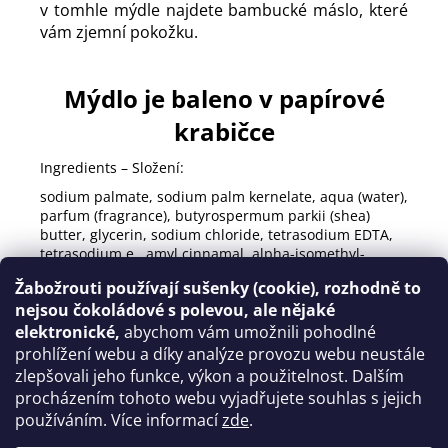
v tomhle mýdle najdete bambucké máslo, které
vám zjemní pokožku.
Mýdlo je baleno v papírové
krabičce
Ingredients – Složení:
sodium palmate, sodium palm kernelate, aqua (water),
parfum (fragrance), butyrospermum parkii (shea)
butter, glycerin, sodium chloride, tetrasodium EDTA,
tetrasodium e., amyl cinnamal, alpha-isomethyl-
ionone, cinnamyl alcool, citral, citronellol, coumarin,
Žabožrouti používají sušenky (cookie), rozhodně to
geraniol, linalool, CI 11710, sodium laureth sulfate, o-
nejsou čokoládové s polevou, ale nějaké
phenyl-phenol
elektronické,
abychom vám umožnili pohodlné
Provensálská domácí výroba, obohaceno o bambucké
prohlížení webu a díky analýze provozu webu neustále
máslo
zlepšovali jeho funkce, výkon a použitelnost. Dalším
Vyrobeno ve Francii
procházením tohoto webu vyjadřujete souhlas s jejich
125 gramů
používáním. Více informací
zde
.