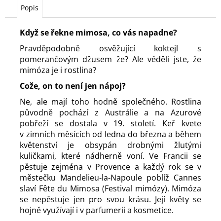
Popis
Když se řekne mimosa, co vás napadne?
Pravděpodobně osvěžující koktejl s
pomerančovým džusem že? Ale věděli jste, že
mimóza je i rostlina?
Cože, on to není jen nápoj?
Ne, ale mají toho hodně společného. Rostlina
původně pochází z Austrálie a na Azurové
pobřeží se dostala v 19. století. Keř kvete
v zimních měsících od ledna do března a během
květenství je obsypán drobnými žlutými
kuličkami, které nádherně voní. Ve Francii se
pěstuje zejména v Provence a každý rok se v
městečku Mandelieu-la-Napoule poblíž Cannes
slaví Fête du Mimosa (Festival mimózy). Mimóza
se nepěstuje jen pro svou krásu. Její květy se
hojně využívají i v parfumerii a kosmetice.