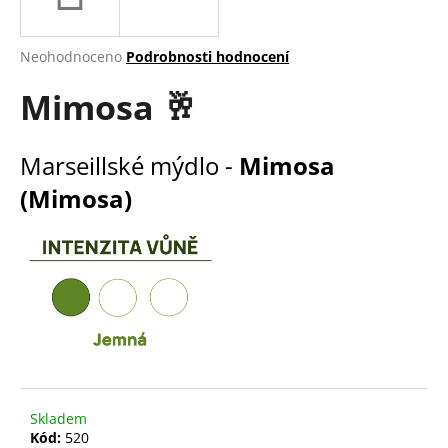
a
j
Průměrné
Neohodnoceno
Podrobnosti hodnocení
í
hodnocení
Mimosa 🥂
produktu
t
je
?
0,0
z
Marseillské mýdlo -
Mimosa
5
hvězdiček.
(Mimosa)
HLEDAT
D
o
p
o
r
Skladem
u
Kód:
520