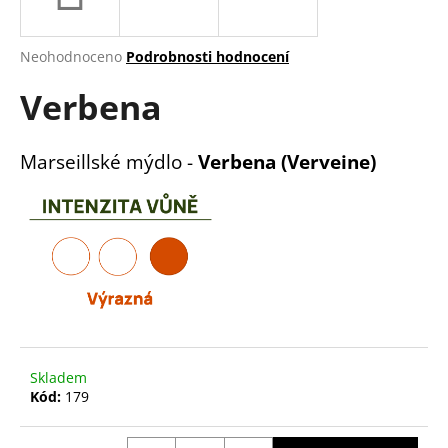
a
j
Průměrné
Neohodnoceno
Podrobnosti hodnocení
í
hodnocení
Verbena
produktu
t
je
?
0,0
z
Marseillské mýdlo -
Verbena (Verveine)
5
hvězdiček.
HLEDAT
D
o
p
Skladem
o
Kód:
179
r
u