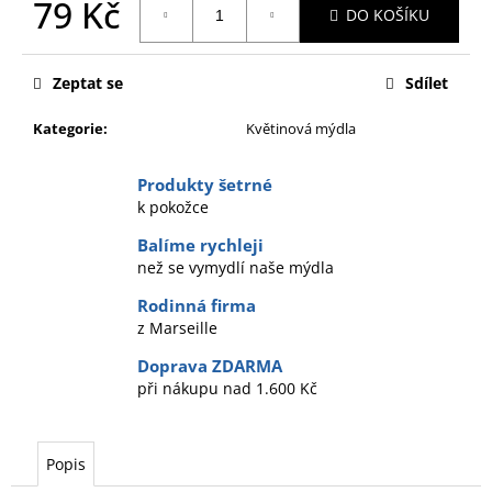
č
79 Kč
DO KOŠÍKU
u
Měrná
j
cena:
e
Zeptat se
Sdílet
m
e
Kategorie
:
Květinová mýdla
Produkty šetrné
k pokožce
Balíme rychleji
než se vymydlí naše mýdla
Rodinná firma
z Marseille
Doprava ZDARMA
při nákupu nad 1.600 Kč
Popis