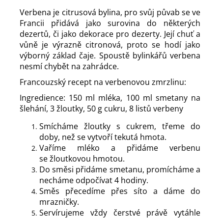
Verbena je citrusová bylina, pro svůj půvab se ve
Francii přidává jako surovina do některých
dezertů, či jako dekorace pro dezerty. Její chuť a
vůně je výrazně citronová, proto se hodí jako
výborný základ čaje. Spoustě bylinkářů verbena
nesmí chybět na zahrádce.
Francouzský recept na verbenovou zmrzlinu:
Ingredience: 150 ml mléka, 100 ml smetany na
šlehání, 3 žloutky, 50 g cukru, 8 listů verbeny
Smícháme žloutky s cukrem, třeme do
doby, než se vytvoří tekutá hmota.
Vaříme mléko a přidáme verbenu
se žloutkovou hmotou.
Do směsi přidáme smetanu, promícháme a
necháme odpočívat 4 hodiny.
Směs přecedíme přes síto a dáme do
mrazničky.
Servírujeme vždy čerstvé právě vytáhle