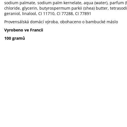
sodium palmate, sodium palm kernelate, aqua (water), parfum (f
chloride, glycerin, butyrospermum parkii (shea) butter, tetrasod
geraniol, linalool, CI 11710, CI 77288, CI 77891
Provensálská domácí výroba, obohaceno o bambucké máslo
Vyrobeno ve Francii
100 gramů