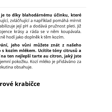
 je to díky blahodárnému účinku, které
ující, zvláčňující a například pomáhá mírnit
bilizuje její pH a dodává pružnost pleti. Již
spojence krásy a ráda se v něm koupávala.
tně hodí jako doplněk k těm kozím.
vání, jeho vůni můžete znát z našeho
 s kozím mlékem. Ucítíte tóny citrusů a
na ten nejlepší tarte au citron, jaký jste
emní pokožku. Kozí mléko je přidáváno za
tekutina obsahuje.
írové krabičce