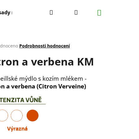
Hledat
Přihlášení
Nákupní
sady mýdel
Co vás může zajímat
Poznáváme F
košík
rné
dnoceno
Podrobnosti hodnocení
cení
tron a verbena KM
ktu
eillské mýdlo s kozím mlékem -
on a verbena (Citron Verveine)
ček.