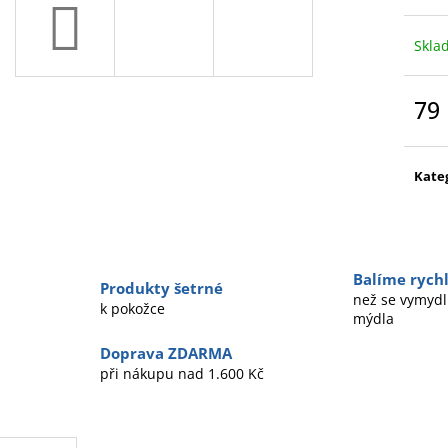
Skla
79
Měr
cena
Kate
Balíme rychl
Produkty šetrné
než se vymydl
k pokožce
mýdla
Doprava ZDARMA
při nákupu nad 1.600 Kč