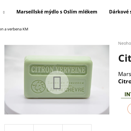
Marseillské mýdlo s Oslím mlékem
Dárkové 
ron a verbena KM
Co potřebujete najít?
Průmě
Neoho
hodno
Ci
produ
HLEDAT
je
0,0
z
Mars
5
Doporučujeme
Citr
hvězdi