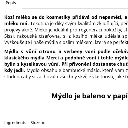
Popis
Kozí mléko se do kosmetiky přidává od nepaměti, a
mléko má.
Tekutina je díky svým kvalitám zklidňující, peč
projevy akné. Mléko je ideální pro regeneraci pokožky, sta
Sissi, rakouská císařovna, si z kozího mléka udělala 
Vyzkoušejte i naše mýdla s oslím mlékem, která se perfek
Mýdlo s vůní citronu a verbeny voní podle očeká
klasického mýdla
Merci
a podobně voní i tohle mýdlo
bylin s kyselkavou vůní. Při přivonění dostanete chuť 
kdy jedli.
Mýdlo obsahuje bambucké máslo, které vám zj
studena aby si zachovalo všechny skvělé vlastnosti, jaké 
Mýdlo je baleno v pap
Ingredients – Složení: