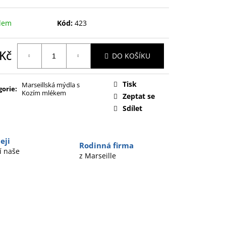
dem
Kód:
423
 Kč
DO KOŠÍKU
ná
:
Tisk
Marseillská mýdla s
gorie
:
Kozím mlékem
Zeptat se
Sdílet
eji
Rodinná firma
í naše
z Marseille