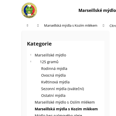
K
Přejít
na
o
Marseillské mýdlo
obsah
Zpět
Zpět
š
do
do
í
Domů
Marseillská mýdla s Kozím mlékem
Cit
k
obchodu
obchodu
P
o
Kategorie
Přeskočit
s
kategorie
t
Marseillské mýdlo
r
125 gramů
a
Rodinná mýdla
n
Ovocná mýdla
n
Květinová mýdla
í
Sezonní mýdla (sváteční)
p
Ostatní mýdla
a
Marseillské mýdlo s Oslím mlékem
n
Marseillská mýdla s Kozím mlékem
e
Mýdlo bez palmového oleje