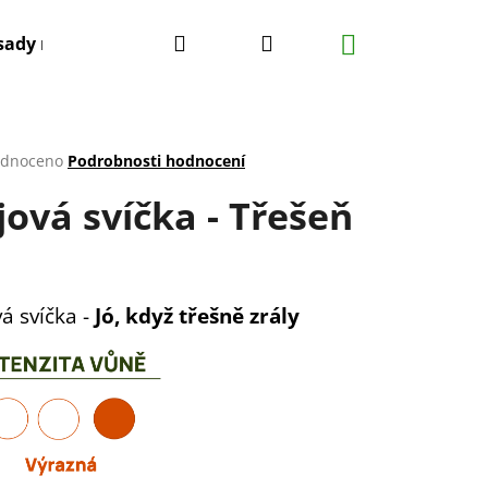
Hledat
Přihlášení
Nákupní
sady mýdel
Co vás může zajímat
Poznáváme F
košík
rné
dnoceno
Podrobnosti hodnocení
cení
jová svíčka - Třešeň
ktu
ček.
á svíčka -
Jó, když třešně zrály