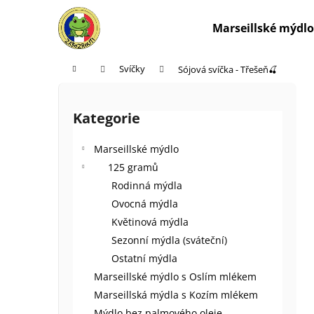
K
Přejít
na
o
Marseillské mýdlo
obsah
Zpět
Zpět
š
do
do
í
Domů
Svíčky
Sójová svíčka - Třešeň🍒
k
obchodu
obchodu
P
o
Kategorie
Přeskočit
s
kategorie
t
Marseillské mýdlo
r
125 gramů
a
Rodinná mýdla
n
Ovocná mýdla
n
Květinová mýdla
í
Sezonní mýdla (sváteční)
p
Ostatní mýdla
a
Marseillské mýdlo s Oslím mlékem
n
Marseillská mýdla s Kozím mlékem
e
Mýdlo bez palmového oleje