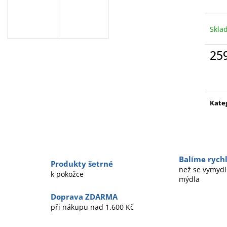
Skla
25
Měr
cena
Kate
Balíme rychl
Produkty šetrné
než se vymydl
k pokožce
mýdla
Doprava ZDARMA
při nákupu nad 1.600 Kč