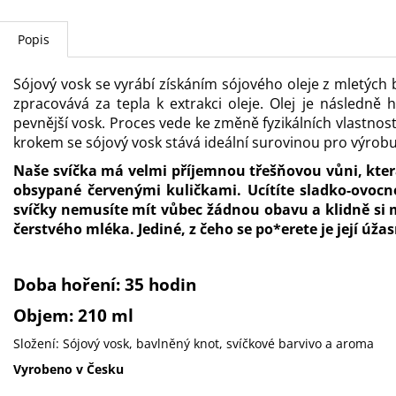
Popis
Sójový vosk se vyrábí získáním sójového oleje z mletých 
zpracovává za tepla k extrakci oleje. Olej je následně
pevnější vosk. Proces vede ke změně fyzikálních vlastností 
krokem se sójový vosk stává ideální surovinou pro výrobu
Naše svíčka má velmi příjemnou třešňovou vůni, kter
obsypané červenými kuličkami. Ucítíte sladko-ovoc
svíčky nemusíte mít vůbec žádnou obavu a klidně si 
čerstvého mléka. Jediné, z čeho se po*erete je její úža
Doba hoření: 35 hodin
Objem: 210 ml
Složení: Sójový vosk, bavlněný knot, svíčkové barvivo a aroma
Vyrobeno v Česku