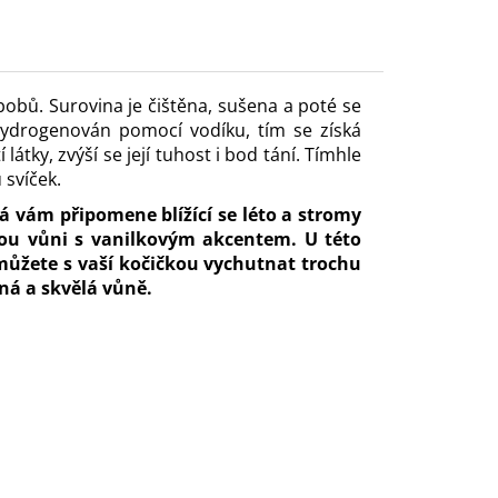
bobů. Surovina je čištěna, sušena a poté se
 hydrogenován pomocí vodíku, tím se získá
látky, zvýší se její tuhost i bod tání. Tímhle
 svíček.
á vám připomene blížící se léto a stromy
nou vůni s vanilkovým akcentem. U této
můžete s vaší kočičkou vychutnat trochu
sná a skvělá vůně.