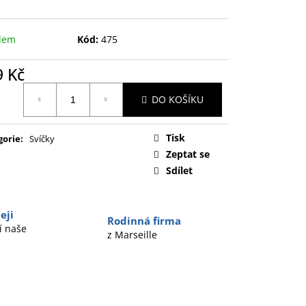
dem
Kód:
475
9 Kč
ná
DO KOŠÍKU
:
Tisk
gorie
:
Svíčky
Zeptat se
Sdílet
eji
Rodinná firma
í naše
z Marseille